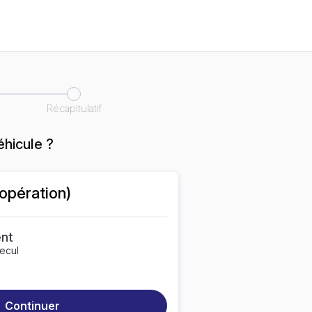
Récapitulatif
éhicule ?
opération
)
nt
ecul
Continuer